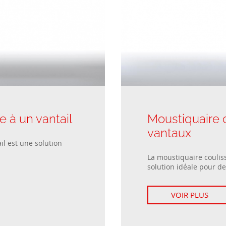
Portillons
Fenêtres passives
Segment et poteau
Fenêtres coulissantes
Modèles de clôtures
Fenêtres à deux vantaux
résidentielles
e à un vantail
Moustiquaire 
vantaux
il est une solution
La moustiquaire coulis
solution idéale pour des
VOIR PLUS