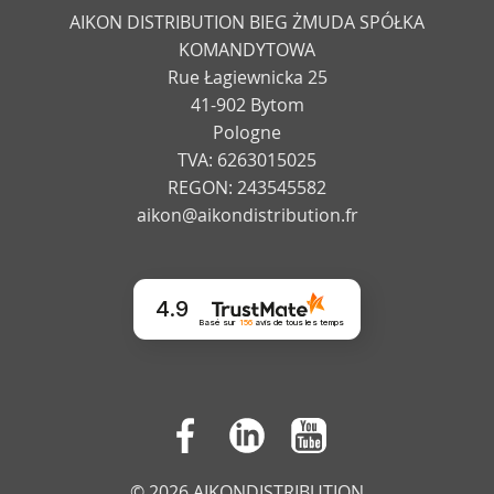
AIKON DISTRIBUTION BIEG ŻMUDA SPÓŁKA
KOMANDYTOWA
Rue Łagiewnicka 25
41-902 Bytom
Pologne
TVA: 6263015025
REGON: 243545582
aikon@aikondistribution.fr
4.9
Basé sur
156
avis
de tous les temps
© 2026 AIKONDISTRIBUTION