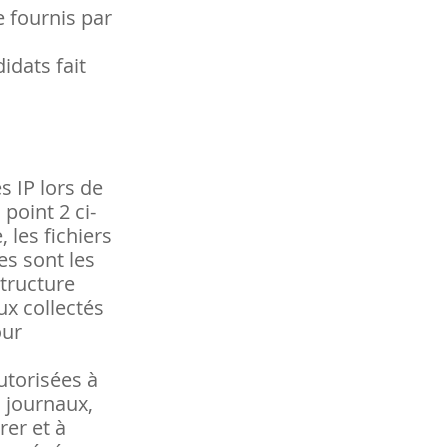
 fournis par
idats fait
s IP lors de
point 2 ci-
 les fichiers
es sont les
structure
ux collectés
our
utorisées à
s journaux,
rer et à