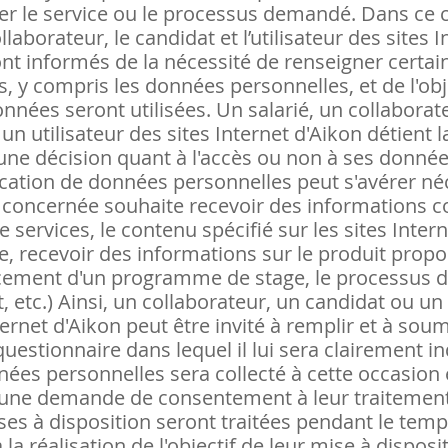
er le service ou le processus demandé. Dans ce c
ollaborateur, le candidat et l’utilisateur des sites 
nt informés de la nécessité de renseigner certai
, y compris les données personnelles, et de l'obj
onnées seront utilisées. Un salarié, un collaborat
un utilisateur des sites Internet d'Aikon détient la
ne décision quant à l'accès ou non à ses données
ation de données personnelles peut s'avérer néc
 concernée souhaite recevoir des informations c
e services, le contenu spécifié sur les sites Inter
, recevoir des informations sur le produit propo
ancement d'un programme de stage, le processus 
 etc.) Ainsi, un collaborateur, un candidat ou un 
ternet d'Aikon peut être invité à remplir et à sou
uestionnaire dans lequel il lui sera clairement in
ées personnelles sera collecté à cette occasion 
qu'une demande de consentement à leur traitement
es à disposition seront traitées pendant le tem
 la réalisation de l'objectif de leur mise à disposi