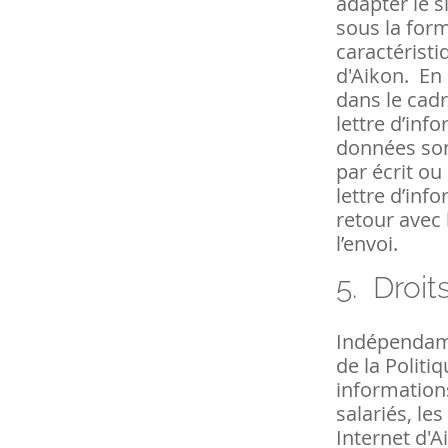
adapter le s
sous la form
caractéristi
d'Aikon. En 
dans le cad
lettre d’inf
données son
par écrit ou
lettre d’inf
retour avec 
l’envoi.
5.
Droit
Indépendamm
de la Politi
informations
salariés, les
Internet d'A