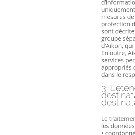
d’informatio
uniquement a
mesures de 
protection d
sont décrite
groupe sépa
d'Aikon, qui
En outre, Ai
services pe
appropriés 
dans le respe
3.
L'éten
destinat
destina
Le traiteme
les données 
•
coordonnée