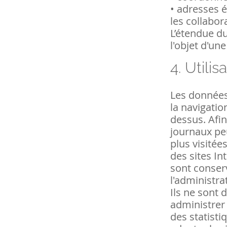
•
adresses é
les collabor
L’étendue du
l'objet d'un
4.
Utilis
Les données
la navigatio
dessus. Afin
journaux pe
plus visitées
des sites In
sont conser
l'administra
Ils ne sont 
administrer 
des statisti