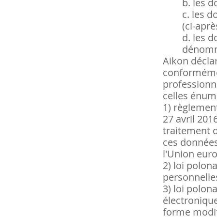
b.
les d
c.
les d
(ci-apr
d.
les d
dénommé
Aikon déclar
conformémen
professionne
celles énum
1)
règlement
27 avril 201
traitement d
ces données 
l'Union eur
2)
loi polon
personnelles
3)
loi polona
électronique
forme modif