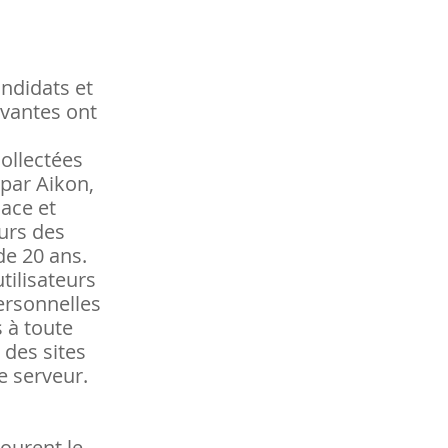
andidats et
uivantes ont
collectées
 par Aikon,
cace et
eurs des
de 20 ans.
tilisateurs
personnelles
s à toute
 des sites
e serveur.
courent le