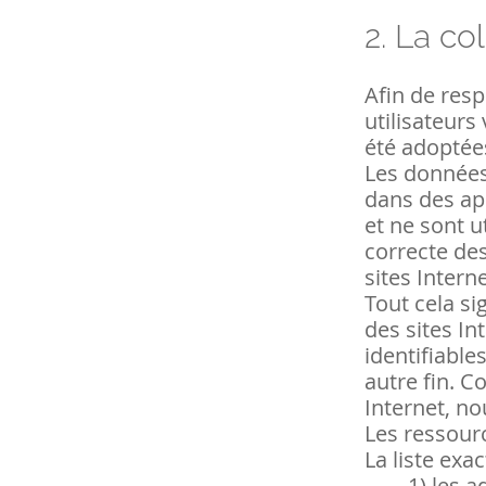
2.
La co
Afin de resp
utilisateurs
été adoptée
Les données 
dans des app
et ne sont u
correcte des
sites Inter
Tout cela si
des sites In
identifiable
autre fin. C
Internet, no
Les ressourc
La liste exa
1)
les a