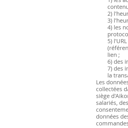
contenu
2)
l'heu
3)
l'heu
4)
les n
protoco
5)
l'URL
(référen
lien ;
6)
des i
7)
des i
la tran
Les données 
collectées d
siège d'Aik
salariés, de
consentement
données des 
commandes, 