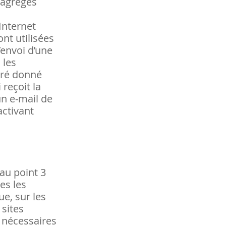
 agrégés
 Internet
ont utilisées
’envoi d’une
 les
aré donné
 reçoit la
un e-mail de
activant
au point 3
es les
ue, sur les
 sites
 nécessaires