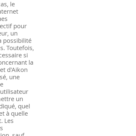
as, le
Internet
nes
ectif pour
eur, un
 possibilité
. Toutefois,
essaire si
oncernant la
net d'Aikon
sé, une
de
utilisateur
mettre un
diqué, quel
et à quelle
. Les
ps
tion, sauf