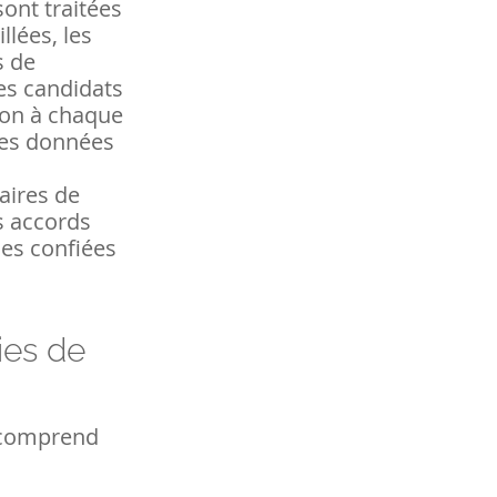
sont traitées
llées, les
s de
es candidats
kon à chaque
des données
aires de
s accords
es confiées
ies de
s comprend