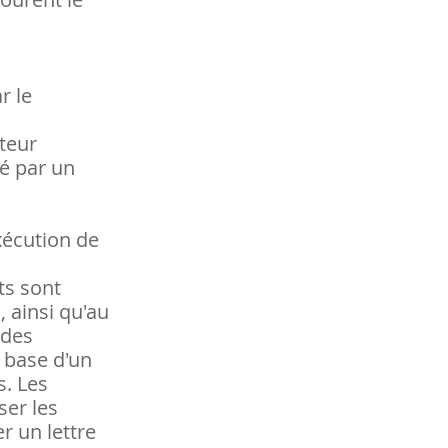
r le
ateur
té par un
xécution de
ts sont
, ainsi qu'au
 des
a base d'un
s. Les
ser les
r un lettre