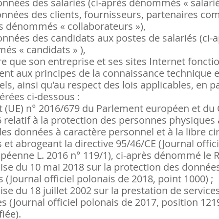
Portillons
onnées des salariés (ci-après dénommés « salariés
Fenêtres passives
onnées des clients, fournisseurs, partenaires c
Segment et poteau
Fenêtres coulissantes
ès dénommés « collaborateurs »),
Modèles de clôtures
Fenêtres à deux vantaux
résidentielles
onnées des candidats aux postes de salariés (ci-
s « candidats » ),
e que son entreprise et ses sites Internet foncti
t aux principes de la connaissance technique e
ls, ainsi qu'au respect des lois applicables, en pa
érées ci-dessous :
 (UE) n° 2016/679 du Parlement européen et du 
6 relatif à la protection des personnes physiques 
es données à caractère personnel et à la libre ci
et abrogeant la directive 95/46/CE (Journal offici
opéenne L. 2016 n° 119/1), ci-après dénommé le 
aise du 10 mai 2018 sur la protection des donnée
 (Journal officiel polonais de 2018, point 1000) ;
ise du 18 juillet 2002 sur la prestation de service
s (Journal officiel polonais de 2017, position 121
iée).