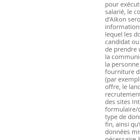
pour exécut
salarié, le c
d'Aikon sero
informations
lequel les d
candidat ou 
de prendre u
la communic
la personne
fourniture d
(par exemple
offre, le l
recrutement,
des sites In
formulaire/q
type de donn
fin, ainsi 
données mis
nécessaire à