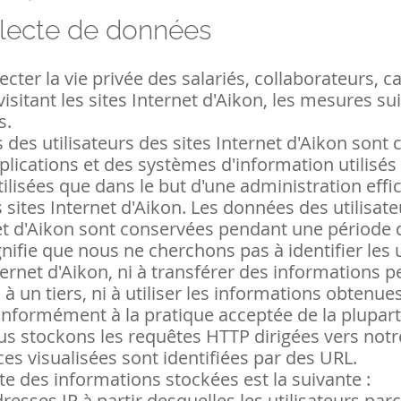
llecte de données
ecter la vie privée des salariés, collaborateurs, c
 visitant les sites Internet d'Aikon, les mesures s
s.
des utilisateurs des sites Internet d'Aikon sont 
lications et des systèmes d'information utilisés
tilisées que dans le but d'une administration effi
 sites Internet d'Aikon. Les données des utilisat
net d'Aikon sont conservées pendant une période 
gnifie que nous ne cherchons pas à identifier les u
ternet d'Aikon, ni à transférer des informations 
s à un tiers, ni à utiliser les informations obtenue
onformément à la pratique acceptée de la plupart
us stockons les requêtes HTTP dirigées vers notr
es visualisées sont identifiées par des URL.
cte des informations stockées est la suivante :
dresses IP à partir desquelles les utilisateurs par