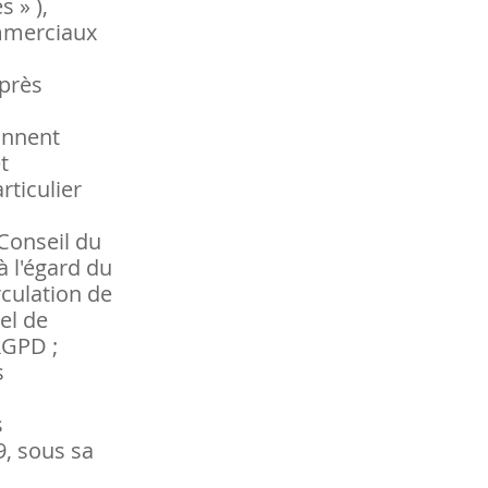
 » ),
ommerciaux
après
onnent
t
rticulier
Conseil du
à l'égard du
rculation de
el de
RGPD ;
s
s
9, sous sa