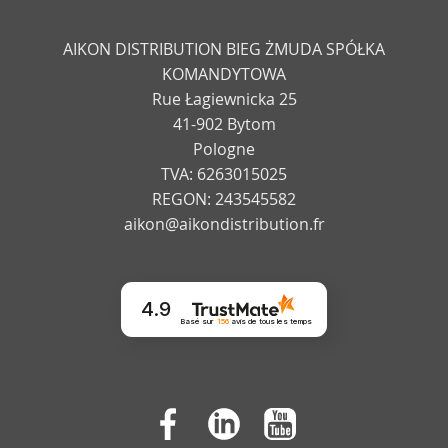
AIKON DISTRIBUTION BIEG ŻMUDA SPÓŁKA
KOMANDYTOWA
Rue Łagiewnicka 25
41-902 Bytom
Pologne
TVA: 6263015025
REGON: 243545582
aikon@aikondistribution.fr
4.9
Basé sur
156
avis
de tous les temps