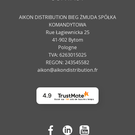
AIKON DISTRIBUTION BIEG ŻMUDA SPÓŁKA
KOMANDYTOWA
Rue Łagiewnicka 25
41-902 Bytom
Pologne
TVA: 6263015025
REGON: 243545582
aikon@aikondistribution.fr
4.9
Basé sur
156
avis
de tous les temps