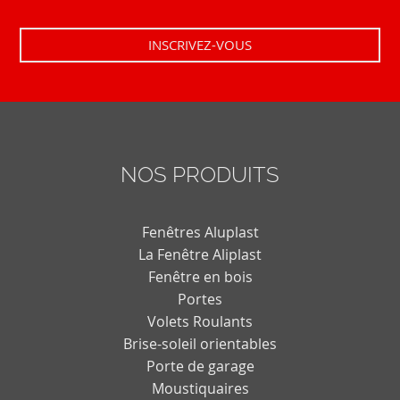
NOS PRODUITS
Fenêtres Aluplast
La Fenêtre Aliplast
Fenêtre en bois
Portes
Volets Roulants
Brise-soleil orientables
Porte de garage
Moustiquaires