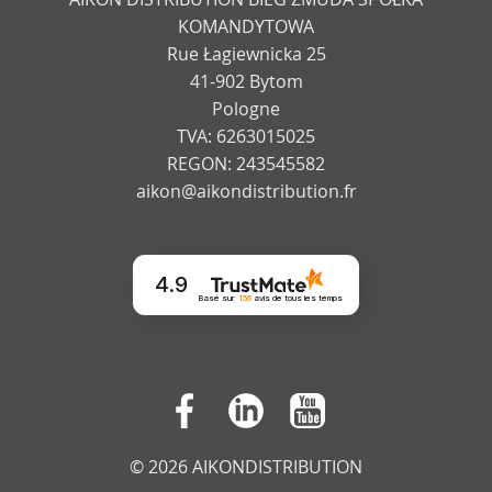
KOMANDYTOWA
Rue Łagiewnicka 25
41-902 Bytom
Pologne
TVA: 6263015025
REGON: 243545582
aikon@aikondistribution.fr
4.9
Basé sur
156
avis
de tous les temps
© 2026 AIKONDISTRIBUTION