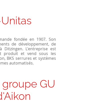
Portillons
Fenêtres passives
Segment et poteau
Fenêtres coulissantes
Modèles de clôtures
Fenêtres à deux vantaux
-Unitas
résidentielles
lemande fondée en 1907. Son
ements de développement, de
 Ditzingen. L'entreprise est
t produit et vend sous les
ion, BKS serrures et systèmes
tèmes automatisés.
u groupe GU
d'Aikon