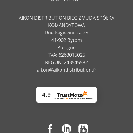
AIKON DISTRIBUTION BIEG ŻMUDA SPÓŁKA
KOMANDYTOWA
Rue Łagiewnicka 25
41-902 Bytom
Pologne
TVA: 6263015025
REGON: 243545582
aikon@aikondistribution.fr
4.9
Basé sur
156
avis
de tous les temps