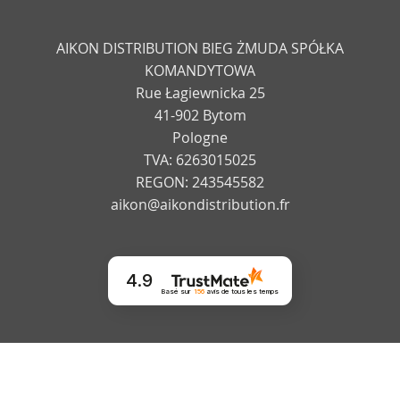
AIKON DISTRIBUTION BIEG ŻMUDA SPÓŁKA
KOMANDYTOWA
Rue Łagiewnicka 25
41-902 Bytom
Pologne
TVA: 6263015025
REGON: 243545582
aikon@aikondistribution.fr
4.9
Basé sur
156
avis
de tous les temps