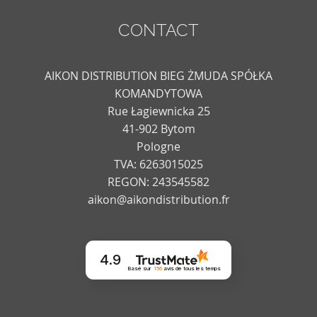
CONTACT
AIKON DISTRIBUTION BIEG ŻMUDA SPÓŁKA
KOMANDYTOWA
Rue Łagiewnicka 25
41-902 Bytom
Pologne
TVA: 6263015025
REGON: 243545582
aikon@aikondistribution.fr
4.9
Basé sur
156
avis
de tous les temps