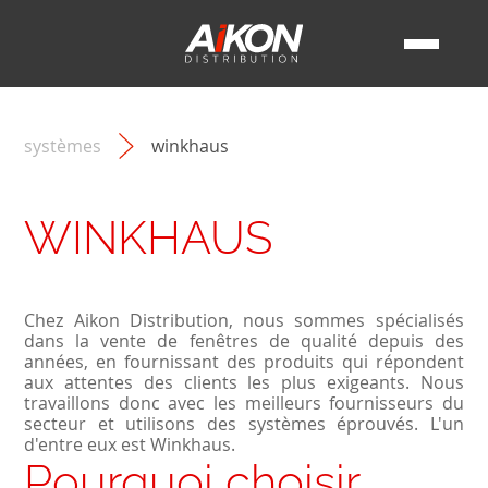
FENÊTRES PVC
PORTES
QUI SOMMES-NOUS
LA FENÊTRE ALUMINIUM
PORTES PVC
PRODUITS
FENÊTRE EN BOIS
INSPIRATIONS
SOCIÉTÉ
PORTE ALUMINIUM
PANNEAUX DE PORTE
SYSTÈMES
FENÊTRES À ÉCONOMIE D'ÉNERGIE
TRANSPORT
NOS RÉALISATIONS
COOPÉRATION
PORTE EN BOIS
VOLETS ROULANTS
ALUPLAST
AIKON BOX
FENÊTRES D'INTÉRIEURS
PORTE D'ENTRÉE
BRISE-SOLEIL ORIENTABLES
CONTACT
POSEUR
VEKA
ACTUALITÉS
TYPES DE FENÊTRES
+33 187 218 958
PROMOTEUR IMMOBILIER
PORTE DE GARAGE
SALAMANDER
BLOG
COULEURS DES FENÊTRES
MOUSTIQUAIRES
lun-ven 8:00-16:00
ARCHITECTE
SCHÜCO
NOS ATOUTS
STYLES ARCHITECTURAUX
VITRAGES DÉCORATIFS
INVESTISSEUR
ALIPLAST
systèmes
winkhaus
GARDE-CORPS EN VERRE
VENDEUR
REHAU
CLÔTURES RÉSIDENTIELLES
MACO
GU
SELVE
ROTO
WINKHAUS
WINKHAUS
Chez Aikon Distribution, nous sommes spécialisés
dans la vente de fenêtres de qualité depuis des
années, en fournissant des produits qui répondent
aux attentes des clients les plus exigeants. Nous
travaillons donc avec les meilleurs fournisseurs du
secteur et utilisons des systèmes éprouvés. L'un
d'entre eux est Winkhaus.
Pourquoi choisir