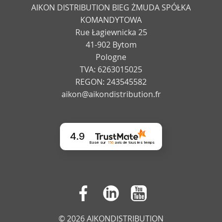
AIKON DISTRIBUTION BIEG ŻMUDA SPÓŁKA
KOMANDYTOWA
Rue Łagiewnicka 25
41-902 Bytom
Pologne
TVA: 6263015025
REGON: 243545582
aikon@aikondistribution.fr
4.9
Basé sur
156
avis
de tous les temps
© 2026 AIKONDISTRIBUTION