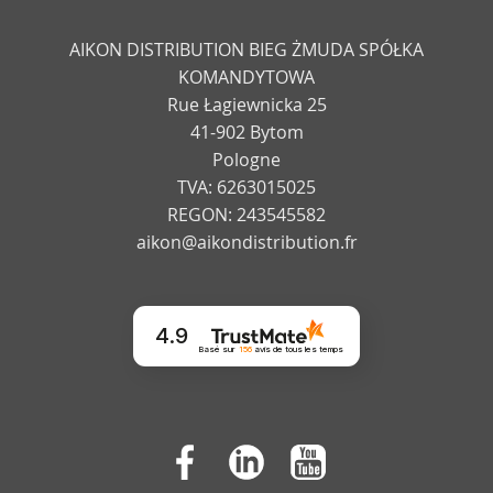
AIKON DISTRIBUTION BIEG ŻMUDA SPÓŁKA
KOMANDYTOWA
Rue Łagiewnicka 25
41-902 Bytom
Pologne
TVA: 6263015025
REGON: 243545582
aikon@aikondistribution.fr
4.9
Basé sur
156
avis
de tous les temps