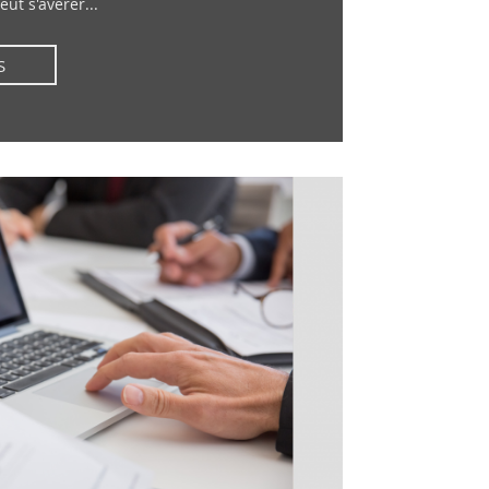
eut s'avérer...
S