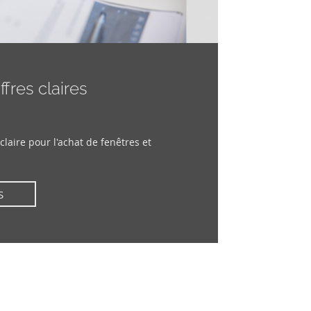
fres claires
claire pour l'achat de fenêtres et
S