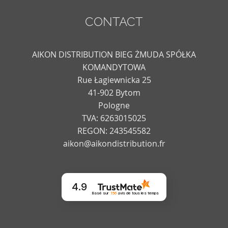
CONTACT
AIKON DISTRIBUTION BIEG ŻMUDA SPÓŁKA
KOMANDYTOWA
Rue Łagiewnicka 25
41-902 Bytom
Pologne
TVA: 6263015025
REGON: 243545582
aikon@aikondistribution.fr
4.9
Basé sur
156
avis
de tous les temps