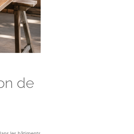
on de
dans les bâtiments