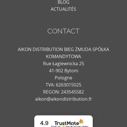
BLOG
ACTUALITÉS
CONTACT
AIKON DISTRIBUTION BIEG ŻMUDA SPÓŁKA
KOMANDYTOWA
Rue Łagiewnicka 25
41-902 Bytom
Pologne
TVA: 6263015025
REGON: 243545582
aikon@aikondistribution.fr
4.9
Basé sur
156
avis
de tous les temps