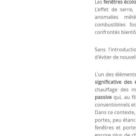
Les
fenêtres écol
L'effet de serre
anomalies météo
combustibles fo
confrontés bientô
Sans l'introducti
d'éviter de nouvel
L'un des éléments
significative des
chauffage des ma
passive
qui, au f
conventionnels et 
Dans ce contexte, 
portes, peu étanch
fenêtres et porte
encore plus de c