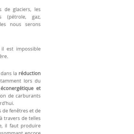
 de glaciers, les
s (pétrole, gaz,
lles nous serons
 il est impossible
ère.
 dans la
réduction
otamment lors du
 éconergétique et
ion de carburants
rd’hui.
s de fenêtres et de
à travers de telles
 il faut produire
consommant encore