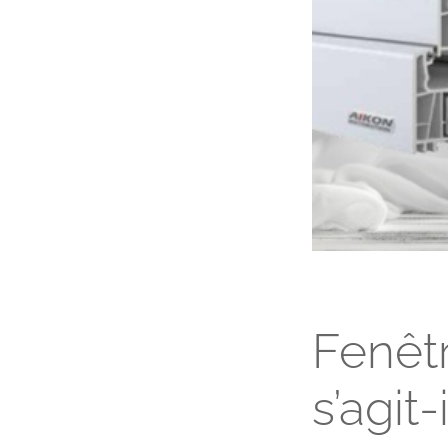
Fenêt
s’agit-i