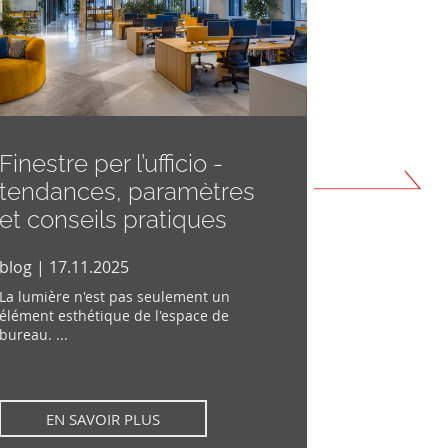
Finestre per l’ufficio -
Quels vo
tendances, paramètres
choisir 
et conseils pratiques
coulissa
comple
blog | 17.11.2025
blog | 22.0
La lumière n'est pas seulement un
élément esthétique de l'espace de
Les baie cou
bureau. ...
sont une opti
grandes baies
EN SAVOIR PLUS
EN SA