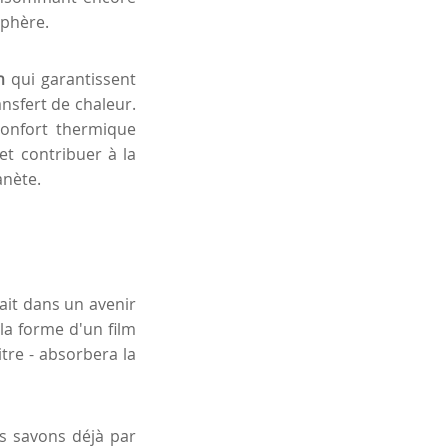
sphère.
n
qui garantissent
ansfert de chaleur.
confort thermique
t contribuer à la
anète.
ait dans un avenir
la forme d'un film
tre - absorbera la
us savons déjà par