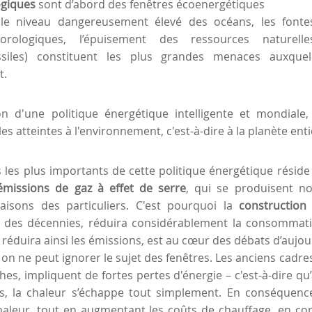
ogiques
sont d’abord des fenêtres écoenergétiques
, le niveau dangereusement élevé des océans, les fontes
rologiques, l’épuisement des ressources naturelle
ssiles) constituent les plus grandes menaces auxque
t.
on d'une politique énergétique intelligente et mondiale,
les atteintes à l'environnement, c'est-à-dire à la planète enti
 les plus importants de cette politique énergétique réside
 émissions de gaz à effet de serre
, qui se produisent n
isons des particuliers. C'est pourquoi la
construction
il des décennies, réduira considérablement la consommat
réduira ainsi les émissions, est au cœur des débats d’aujou
on ne peut ignorer le sujet des fenêtres. Les anciens cadre
es, impliquent de fortes pertes d'énergie – c'est-à-dire qu’
s, la chaleur s’échappe tout simplement. En conséquence,
haleur, tout en augmentant les coûts de chauffage, en 