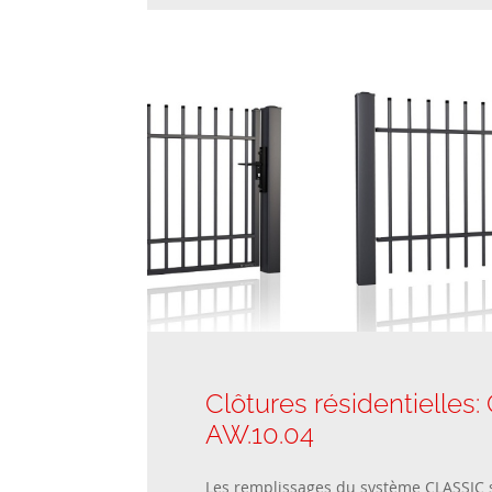
Clôtures résidentielles
AW.10.04
Les remplissages du système CLASSIC s