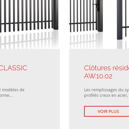
Portillons
Fenêtres passives
Segment et poteau
Fenêtres coulissantes
Modèles de clôtures
Fenêtres à deux vantaux
résidentielles
: CLASSIC
Clôtures résid
AW.10.02
2 modèles de
Les remplissages du sy
orme...
profilés creux en acier,
VOIR PLUS