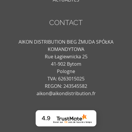
CONTACT
AIKON DISTRIBUTION BIEG ŻMUDA SPÓŁKA
KOMANDYTOWA
Rue Łagiewnicka 25
41-902 Bytom
Pologne
TVA: 6263015025
REGON: 243545582
aikon@aikondistribution.fr
4.9
Basé sur
156
avis
de tous les temps