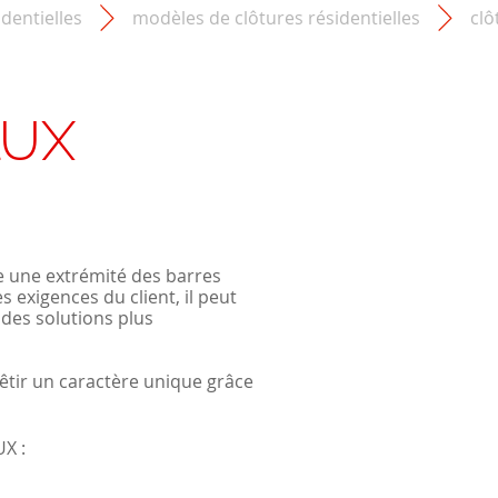
identielles
modèles de clôtures résidentielles
clô
LUX
e une extrémité des barres
s exigences du client, il peut
 des solutions plus
êtir un caractère unique grâce
X :