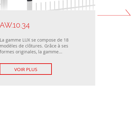
AW.10.34
AW.10.3
La gamme LUX se compose de 18
La gamme LU
modèles de clôtures. Grâce à ses
modèles de cl
formes originales, la gamme...
formes origin
VOIR PLUS
VOIR 