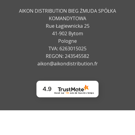
AIKON DISTRIBUTION BIEG ŻMUDA SPÓŁKA
KOMANDYTOWA
Rue Łagiewnicka 25
41-902 Bytom
Pologne
TVA: 6263015025
REGON: 243545582
aikon@aikondistribution.fr
4.9
Basé sur
156
avis
de tous les temps