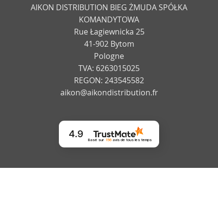
AIKON DISTRIBUTION BIEG ŻMUDA SPÓŁKA
KOMANDYTOWA
Rue Łagiewnicka 25
41-902 Bytom
Pologne
TVA: 6263015025
REGON: 243545582
aikon@aikondistribution.fr
4.9
Basé sur
156
avis
de tous les temps
© 2026 AIKONDISTRIBUTION