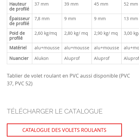
Hauteur
37 mm
39 mm
45 mm
52 mm
de profilé
Épaisseur
7,8 mm
9 mm
9 mm
13 mm
de profilé
Poid de
2,60 kg/mq
2,80 kg/ mq
2,90 kg/ mq
3,00 k
profilé
Matériel
alu+mousse
alu+mousse
alu+mousse
alu+mo
Nuancier
Alukon
Aluprof
Aluprof
Alupro
Tablier de volet roulant en PVC aussi disponible (PVC
37, PVC 52)
TÉLÉCHARGER LE CATALOGUE
CATALOGUE DES VOLETS ROULANTS