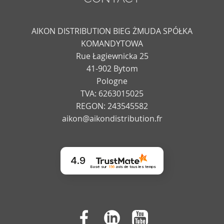
AIKON DISTRIBUTION BIEG ŻMUDA SPÓŁKA
KOMANDYTOWA
Rue Łagiewnicka 25
41-902 Bytom
Pologne
TVA: 6263015025
REGON: 243545582
aikon@aikondistribution.fr
4.9
Basé sur
156
avis
de tous les temps