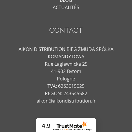
ACTUALITÉS
CONTACT
AIKON DISTRIBUTION BIEG ŻMUDA SPÓŁKA
KOMANDYTOWA
Rue Łagiewnicka 25
41-902 Bytom
Pologne
TVA: 6263015025
REGON: 243545582
aikon@aikondistribution.fr
4.9
Basé sur
156
avis
de tous les temps