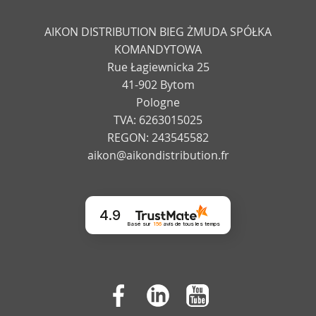
AIKON DISTRIBUTION BIEG ŻMUDA SPÓŁKA
KOMANDYTOWA
Rue Łagiewnicka 25
41-902 Bytom
Pologne
TVA: 6263015025
REGON: 243545582
aikon@aikondistribution.fr
4.9
Basé sur
156
avis
de tous les temps