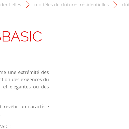
identielles
modèles de clôtures résidentielles
clô
BBASIC
mme une extrémité des
nction des exigences du
es et élégantes ou des
 revêtir un caractère
.
SIC :