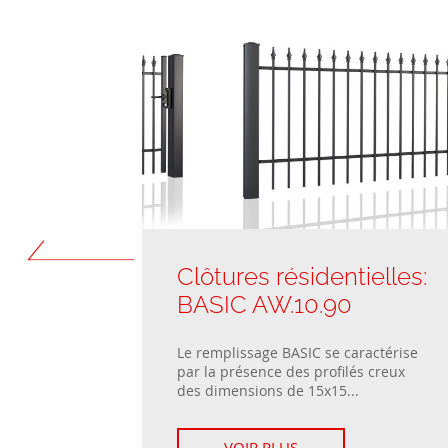
ielles:
Clôtures résidentielles:
BASIC AW.10.90
la gamme
Le remplissage BASIC se caractérise
par la présence des profilés creux
..
des dimensions de 15x15...
VOIR PLUS