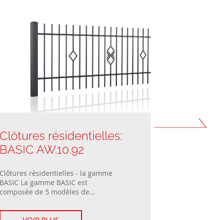
Clôtures résidentielles:
Clôtures
BASIC AW.10.92
BASIC A
Clôtures résidentielles - la gamme
Clôtures rési
BASIC La gamme BASIC est
gamme BASIC
composée de 5 modèles de...
modèles de cl
VOIR PLUS
VOIR 