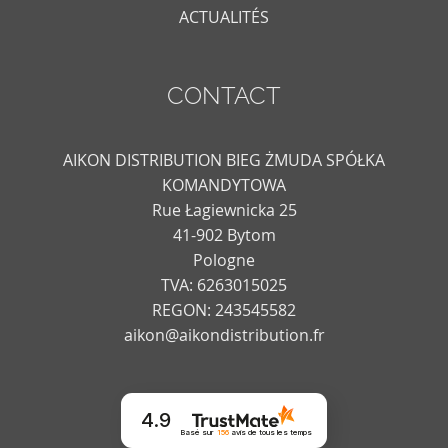
ACTUALITÉS
CONTACT
AIKON DISTRIBUTION BIEG ŻMUDA SPÓŁKA
KOMANDYTOWA
Rue Łagiewnicka 25
41-902 Bytom
Pologne
TVA: 6263015025
REGON: 243545582
aikon@aikondistribution.fr
4.9
Basé sur
156
avis
de tous les temps