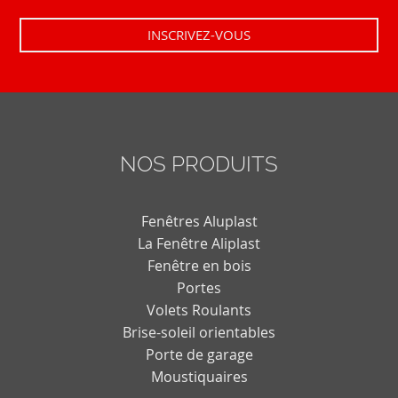
NOS PRODUITS
Fenêtres Aluplast
La Fenêtre Aliplast
Fenêtre en bois
Portes
Volets Roulants
Brise-soleil orientables
Porte de garage
Moustiquaires