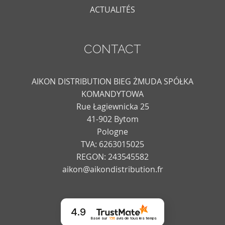
ACTUALITÉS
CONTACT
AIKON DISTRIBUTION BIEG ŻMUDA SPÓŁKA
KOMANDYTOWA
Rue Łagiewnicka 25
41-902 Bytom
Pologne
TVA: 6263015025
REGON: 243545582
aikon@aikondistribution.fr
4.9
Basé sur
156
avis
de tous les temps