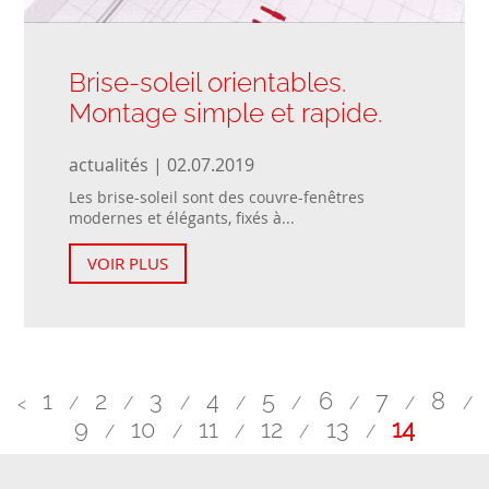
Brise-soleil orientables.
Montage simple et rapide.
actualités | 02.07.2019
Les brise-soleil sont des couvre-fenêtres
modernes et élégants, fixés à...
VOIR PLUS
1
2
3
4
5
6
7
8
<
/
/
/
/
/
/
/
/
9
10
11
12
13
14
/
/
/
/
/