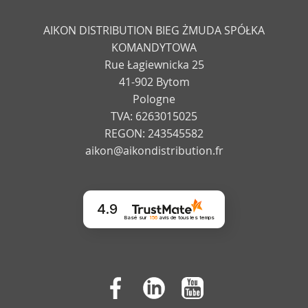
AIKON DISTRIBUTION BIEG ŻMUDA SPÓŁKA
KOMANDYTOWA
Rue Łagiewnicka 25
41-902 Bytom
Pologne
TVA: 6263015025
REGON: 243545582
aikon@aikondistribution.fr
4.9
Basé sur
156
avis
de tous les temps