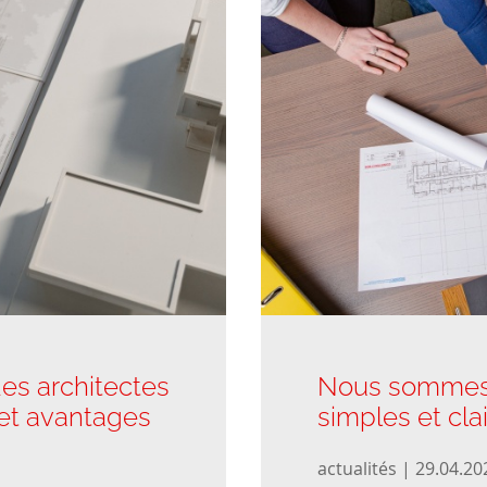
es architectes
Nous sommes p
 et avantages
simples et cla
actualités | 29.04.20