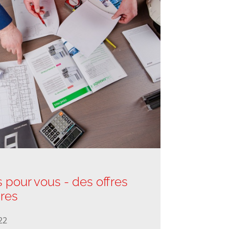
our vous - des offres
ires
22