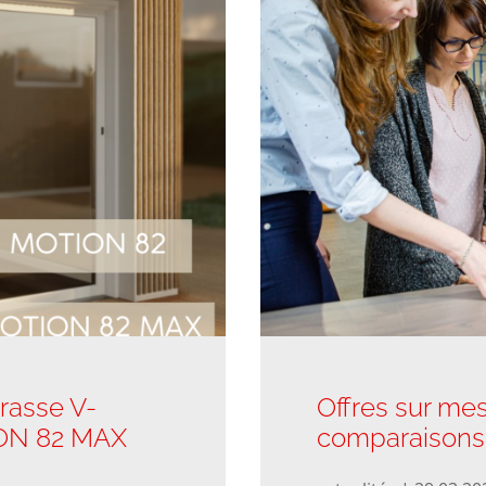
rasse V-
Offres sur mes
ON 82 MAX
comparaisons 